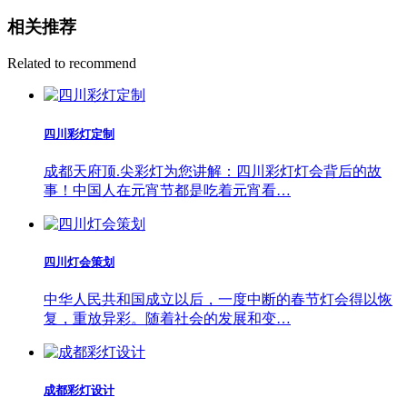
相关推荐
Related to recommend
四川彩灯定制
成都天府顶.尖彩灯为您讲解：四川彩灯灯会背后的故
事！中国人在元宵节都是吃着元宵看…
四川灯会策划
中华人民共和国成立以后，一度中断的春节灯会得以恢
复，重放异彩。随着社会的发展和变…
成都彩灯设计