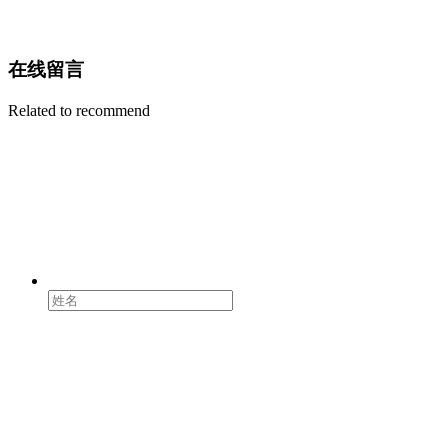
在线留言
Related to recommend