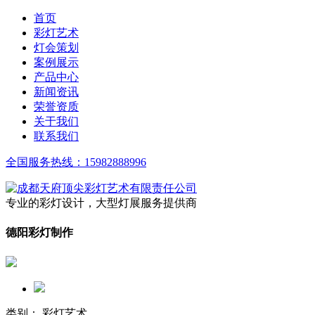
首页
彩灯艺术
灯会策划
案例展示
产品中心
新闻资讯
荣誉资质
关于我们
联系我们
全国服务热线：
15982888996
专业的彩灯设计，大型灯展服务提供商
德阳彩灯制作
类别： 彩灯艺术