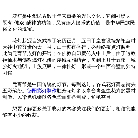
花灯是中华民族数千年来重要的娱乐文化，它酬神娱人，
既有“傩戏”酬神的功能，又有娱人娱乐的价值，是中华民族民
俗文化的瑰宝。
花灯起源自汉武帝于农历正月十五日于皇宫设坛祭祀当时
天神中较尊贵的太一神，由于彻夜举行，必须终夜点灯照明，
此为元宵节点灯的开端；在佛教自印度传入中土后，由于道教
神仙术与佛教燃灯礼佛的虔诚互相结合，每到正月十五夜，城
乡灯火通明，士族庶民，一律挂灯，形成一个中西合璧的独特
习俗。
元宵节是中国传统的灯节。每到这时，各式花灯高悬街头
五彩缤纷。
德阳彩灯制作
胜芳花灯多以亭台禽鱼虫花卉的题材
制做。以染色纸缀以各色华丽细条制成，鲜艳夺目。
想要了解更多关于彩灯的内容关注我们的更新，相信您能
够有不少的收获。