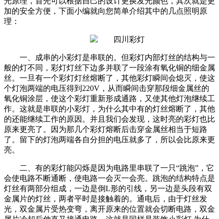
光原理，首先可以根据自己的设计更换发光颜色，其次就是更
加的安全方便，下面小编就向您简单介绍其中的几点照明原
理：
一、成串的小彩灯是串联的。但彩灯内部灯丝的结构与一
般的灯不同，彩灯灯丝下边多并联了一段涂有氧化铜的细金属
丝。一旦有一个彩灯灯丝熔断了，其他彩灯瞬间会熄灭，使这
个灯泡两端的电压得到220V，从而瞬间击穿那段细金属丝的
氧化铜涂层，使这个彩灯重新形成通路，又使其他灯泡继续工
作。这就是串联的小彩灯，为什么其中有的灯丝熔断了，其他
的还能继续工作的原因。并且我们会发现，这时亮的彩灯也比
原来更亮了。因为那几个彩灯熔断后击穿金属丝相当于短路
了。留下的灯泡两端各自分担的电压就多了，所以会比原来更
亮。
二、有的彩灯能闪烁是因为电路里串联了一只“跳泡”，它
会使电路不断通断，使电路一会灭一会亮。跳泡的结构特点是
灯丝有两部分组成，一边是倒L形的引线，另一边是头段有双
金属片的灯丝，两者平时是接触着的。通电后，由于灯丝发
光，双金属片受热变弯，离开原来的位置就会切断电路，双金