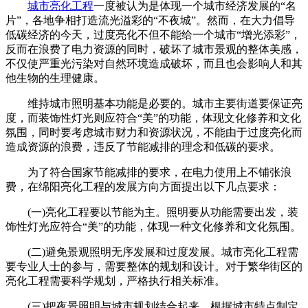
城市亮化工程
一度被认为是体现一个城市经济发展的“名
片”，各地争相打造流光溢彩的“不夜城”。然而，在大力倡导
低碳经济的今天，过度亮化不但不能给一个城市“增光添彩”，
反而在浪费了电力资源的同时，破坏了城市景观的整体美感，
不仅使严重光污染对自然环境造成破坏，而且也会影响人和其
他生物的生理健康。
维持城市照明基本功能是必要的。城市主要街道要保证亮
度，而装饰性灯光则应符合“美”的功能，体现文化修养和文化
氛围，同时要考虑城市财力和资源状况，不能由于过度亮化而
造成资源的浪费，违反了节能减排的理念和低碳的要求。
为了符合国家节能减排的要求，在电力使用上不铺张浪
费，在绵阳亮化工程的发展方向方面提出以下几点要求：
(一)亮化工程要以节能为主。照明要从功能需要出发，装
饰性灯光应符合“美”的功能，体现一种文化修养和文化氛围。
(二)避免景观照明无序发展和过度发展。城市亮化工程需
要专业人士的参与，需要整体的规划和设计。对于繁华街区的
亮化工程需要科学规划，严格执行相关标准。
(三)把夜景照明与城市规划结合起来，根据城市特点制定