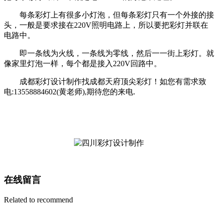
每条彩灯上有很多小灯泡，但每条彩灯只有一个外接的接
头，一般是要求接在220V照明电路上，所以要把彩灯并联在
电路中。
即一条线为火线，一条线为零线，然后一一街上彩灯。就
像家里灯泡一样，每个都是接入220V回路中。
成都彩灯设计制作找成都天府顶尖彩灯！如您有需求致
电:13558884602(黄老师),期待您的来电.
在线留言
Related to recommend